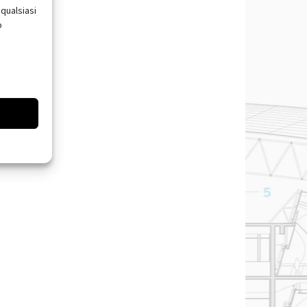
qualsiasi
o