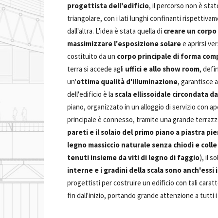
progettista dell'edificio
, il percorso non è stat
triangolare, con i lati lunghi confinanti rispetti
dall'altra. L'idea è stata quella di
creare un corpo
massimizzare l'esposizione solare
e aprirsi ve
costituito da un
corpo principale di forma co
terra si accede agli
uffici e allo show room
, defi
un'
ottima qualità d'illuminazione
, garantisce 
dell'edificio è la
scala ellissoidale circondata d
piano, organizzato in un alloggio di servizio con a
principale è connesso, tramite una grande terrazza
pareti e
il solaio del primo piano a piastra pi
legno massiccio naturale senza chiodi e colle
tenuti insieme da viti di legno di faggio
), il 
interne e i gradini della scala sono anch'essi 
progettisti per costruire un edificio con tali cara
fin dall'inizio, portando grande attenzione a tutti i