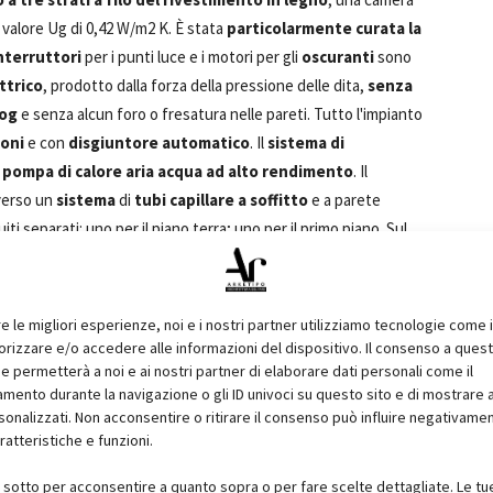
 valore Ug di 0,42 W/m2 K. È stata
particolarmente curata la
nterruttori
per i punti luce e i motori per gli
oscuranti
sono
ttrico
, prodotto dalla forza della pressione delle dita,
senza
mog
e senza alcun foro o fresatura nelle pareti. Tutto l'impianto
ioni
e con
disgiuntore automatico
. Il
sistema di
a
pompa di calore aria acqua ad alto rendimento
. Il
verso un
sistema
di
tubi capillare a soffitto
e a parete
i separati: uno per il piano terra; uno per il primo piano. Sul
esta tecnologia unisce e scambia la tecnica del fotovoltaico e
le radiazioni solari
, mentre la parte che non riesce ad
a uno
scambiatore che incrementa
, in questo modo, la
re le migliori esperienze, noi e i nostri partner utilizziamo tecnologie come 
a dispersa dal pannello fotovoltaico stesso. Il sistema di
izzare e/o accedere alle informazioni del dispositivo. Il consenso a ques
e permetterà a noi e ai nostri partner di elaborare dati personali come il
re
è affidato ad un impianto di depurazione che consente il
ento durante la navigazione o gli ID univoci su questo sito e di mostrare 
cristallina com'era prima dell'utilizzo.
sonalizzati. Non acconsentire o ritirare il consenso può influire negativame
ratteristiche e funzioni.
ocità di assemblaggio e la realizzazione a secco
che
 Per montare
CasaSalute si sono impiegati circa dieci
i sotto per acconsentire a quanto sopra o per fare scelte dettagliate. Le tu