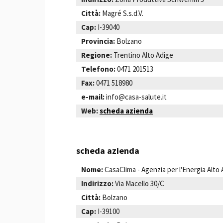
Città:
Magré S.s.d.V.
Cap:
I-39040
Provincia:
Bolzano
Regione:
Trentino Alto Adige
Telefono:
0471 201513
Fax:
0471 518980
e-mail:
info@casa-salute.it
Web:
scheda azienda
scheda azienda
Nome:
CasaClima - Agenzia per l'Energia Alto
Indirizzo:
Via Macello 30/C
Città:
Bolzano
Cap:
I-39100