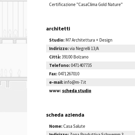
Certificazione "CasaClima Gold Nature"
architetti
Studio:
M7 Architettura + Design
Indirizzo:
via Negrelli 13/A
Città:
39100 Bolzano
Telefono:
0471407735
Fax:
0471267010
e-mail:
info@m-7.it
www:
scheda studio
scheda azienda
Nome:
Casa Salute
Indirizzo:
Zona Produttiva Schwemm 3