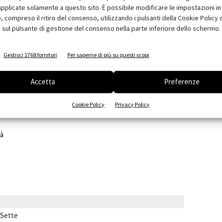
pplicate solamente a questo sito. È possibile modificare le impostazioni in 
una villetta unifamiliare
con forma regolare in tre giorni si
compreso il ritiro del consenso, utilizzando i pulsanti della Cookie Policy 
istema costruttivo in legno massiccio
, le pareti vengono
 sul pulsante di gestione del consenso nella parte inferiore dello schermo.
 poi montate come le costruzioni.
Gestisci 1768 fornitori
Per saperne di più su questi scopi
Accetta
Preferenze
Cookie Policy
Privacy Policy
tà
 Sette