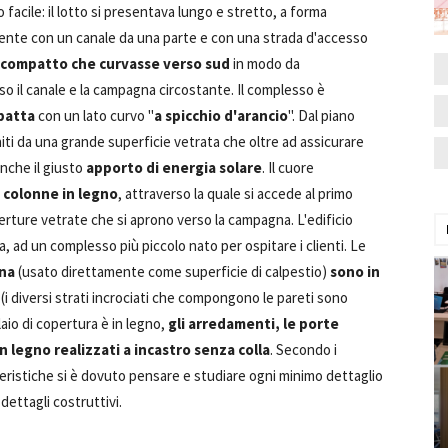
o facile: il lotto si presentava lungo e stretto, a forma
vamente con un canale da una parte e con una strada d'accesso
 compatto che curvasse verso sud
in modo da
rso il canale e la campagna circostante. Il complesso è
mpatta
con un lato curvo "
a spicchio d'arancio
". Dal piano
niti da una grande superficie vetrata che oltre ad assicurare
anche il giusto
apporto di energia solare
. Il cuore
a colonne in legno
, attraverso la quale si accede al primo
perture vetrate che si aprono verso la campagna. L'edificio
, ad un complesso più piccolo nato per ospitare i clienti. Le
ena
(usato direttamente come superficie di calpestio)
sono in
(i diversi strati incrociati che compongono le pareti sono
solaio di copertura è in legno,
gli arredamenti, le porte
in legno realizzati a incastro senza colla
. Secondo i
tteristiche si è dovuto pensare e studiare ogni minimo dettaglio
 dettagli costruttivi.