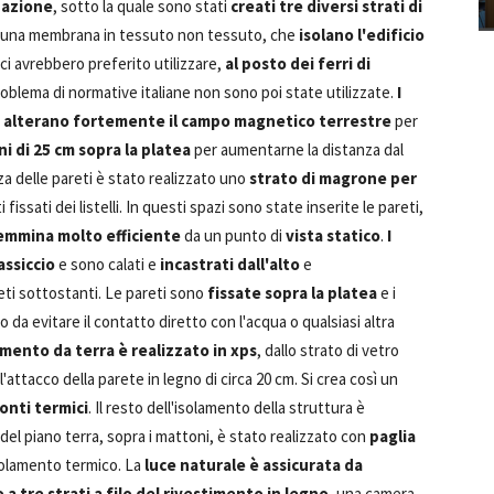
dazione
, sotto la quale sono stati
creati tre diversi strati di
da una membrana in tessuto non tessuto, che
isolano l'edificio
ici avrebbero preferito utilizzare,
al posto dei ferri di
oblema di normative italiane non sono poi state utilizzate.
I
,
alterano fortemente il campo magnetico terrestre
per
i di 25 cm sopra la platea
per aumentarne la distanza dal
za delle pareti è stato realizzato uno
strato di magrone per
 fissati dei listelli. In questi spazi sono state inserite le pareti,
emmina molto efficiente
da un punto di
vista statico
.
I
assiccio
e sono calati e
incastrati dall'alto
e
ti sottostanti. Le pareti sono
fissate sopra la platea
e i
o da evitare il contatto diretto con l'acqua o qualsiasi altra
amento da terra è realizzato in xps
, dallo strato di vetro
attacco della parete in legno di circa 20 cm. Si crea così un
ponti termici
. Il resto dell'isolamento della struttura è
del piano terra, sopra i mattoni, è stato realizzato con
paglia
olamento termico. La
luce naturale è assicurata da
a tre strati a filo del rivestimento in legno
, una camera