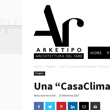
Arketipo
HOME
P
Home
Progetti
Una “CasaClima Gold Nature” senza chio
Progetti
Una “CasaClima 
Redazione Archinfo
-
23 Settembre 2014