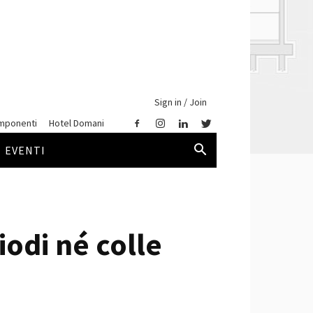
Sign in / Join
mponenti
Hotel Domani
EVENTI
odi né colle