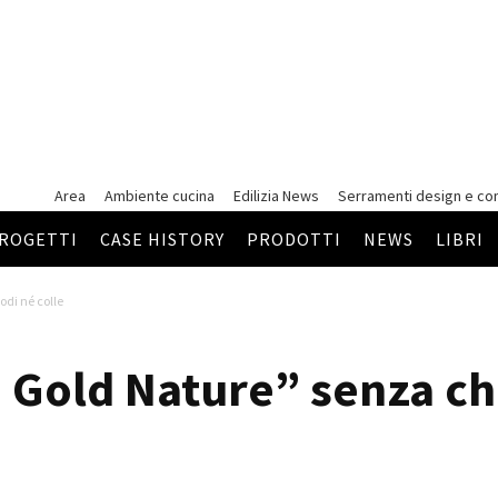
Area
Ambiente cucina
Edilizia News
Serramenti
design e co
ROGETTI
CASE HISTORY
PRODOTTI
NEWS
LIBRI
di né colle
Gold Nature” senza chi