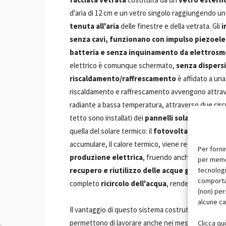
d'aria di 12 cm e un vetro singolo raggiungendo un
tenuta all'aria
delle finestre e della vetrata. Gli
i
senza cavi, funzionano con impulso piezoele
batteria e senza inquinamento da elettros
elettrico è comunque schermato,
senza dispers
riscaldamento/raffrescamento
è affidato a un
riscaldamento e raffrescamento avvengono attra
radiante a bassa temperatura, attraverso due circuit
tetto sono installati dei
pannelli solari ibridi
. Qu
quella del solare termico: il
fotovoltaico assorbe 
accumulare, il calore termico, viene recuperato d
Per forni
produzione elettrica
, fruendo anche dell'energi
per memor
tecnologi
recupero e riutilizzo delle acque grigie e ne
comportam
completo
ricircolo dell'acqua
, rendendola pura e 
(non) per
alcune ca
Il vantaggio di questo sistema costruttivo è la
vel
permettono di lavorare anche nei mesi invernali.
Clicca qu