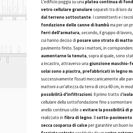
L'edificio poggia su una
platea continua di fon
vetro cellulare granulare
separati tra di loro 
dal terreno sottostante
. I committenti e i tecn
fondazione delle canne di bambù
ma per un pr
ferri dell'armatura
, secondo, il gruppo di lavoro
cui hanno deciso di
posare uno strato di matton
pavimento finito. Sopra i mattoni, in corrisponden
aumentarne la tenuta
, sopra al quale, sono stati
a incastro, attraverso una
giunzione maschio-f
solai sono a piastra, prefabbricati in legno m
successivamente fissati meccanicamente alle pare
mattoni a un'altezza da terra di circa 60 cm, in mod
possibilità d'infiltrazioni
. Il primo tratto d'
isol
cellulare della sottofondazione fino a sormontare l'
anello continuo utile a
evitare la possibilità di 
realizzato in
fibra di legno
. Il
sotto-pavimento
secca cosparsa di calce
per garantire un buon is
facciata vetrata
costituita da un
vetro esterno 