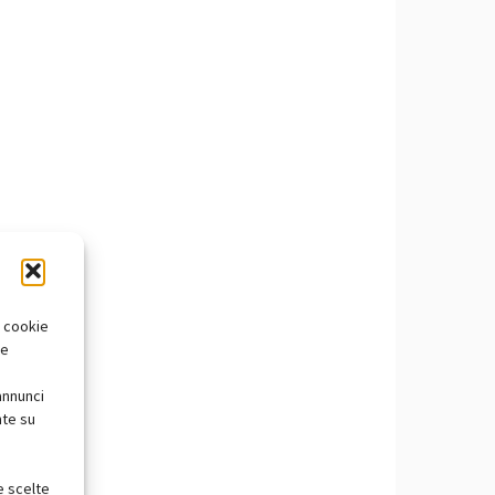
i cookie
te
annunci
nte su
e scelte