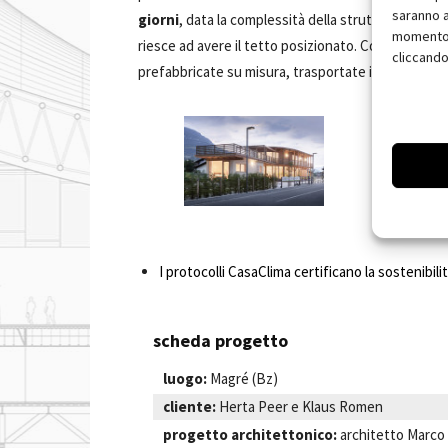
saranno a
giorni
, data la complessità della struttura, ma per 
momento, 
riesce ad avere il tetto posizionato. Con questo
s
cliccando
prefabbricate su misura, trasportate in cantiere e
I protocolli CasaClima certificano la sostenibili
scheda progetto
luogo:
Magré (Bz)
cliente:
Herta Peer e Klaus Romen
progetto architettonico:
architetto Marco