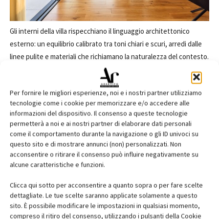
Gli interni della villa rispecchiano il linguaggio architettonico
esterno: un equilibrio calibrato tra toni chiari e scuri, arredi dalle
linee pulite e materiali che richiamano la naturalezza del contesto.
Le superfici continue dei pavimenti e la geometria degli infissi in
PVC dialogano tra loro, amplificando l’effetto di luminosità e
Per fornire le migliori esperienze, noi e i nostri partner utilizziamo
continuità. La luce diventa il vero filo conduttore, penetrando e
tecnologie come i cookie per memorizzare e/o accedere alle
modellando gli spazi, collegando visivamente ogni ambiente alla
informazioni del dispositivo. Il consenso a queste tecnologie
natura circostante.
permetterà a noi e ai nostri partner di elaborare dati personali
come il comportamento durante la navigazione o gli ID univoci su
questo sito e di mostrare annunci (non) personalizzati. Non
Il risultato è un’abitazione che coniuga minimalismo e comfort,
acconsentire o ritirare il consenso può influire negativamente su
estetica e performance. Gli infissi e i sistemi in PVC non sono solo
alcune caratteristiche e funzioni.
un elemento funzionale, ma un vero e proprio strumento
progettuale che contribuisce a creare un’esperienza abitativa
Clicca qui sotto per acconsentire a quanto sopra o per fare scelte
dettagliate. Le tue scelte saranno applicate solamente a questo
immersiva, dove design e paesaggio si fondono in un’unica
sito. È possibile modificare le impostazioni in qualsiasi momento,
armonia.
compreso il ritiro del consenso, utilizzando i pulsanti della Cookie