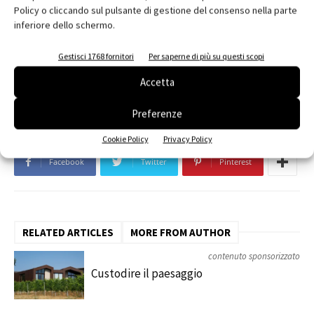
Policy o cliccando sul pulsante di gestione del consenso nella parte
inferiore dello schermo.
TAGS
comfort termico
consumo energetico
finestre
frangisole
infissi
irraggiamento solare
Gestisci 1768 fornitori
Per saperne di più su questi scopi
isolamento termoacustico
Oknoplast
Prismatic Evolution
Accetta
PVC HST Motion
Preferenze
Cookie Policy
Privacy Policy
Facebook
Twitter
Pinterest
RELATED ARTICLES
MORE FROM AUTHOR
contenuto sponsorizzato
Custodire il paesaggio