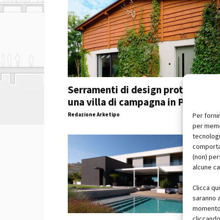
Serramenti di design proteggono
una villa di campagna in Polonia
Redazione Arketipo
Per forni
per memor
tecnologi
comportam
(non) per
alcune ca
Clicca qu
saranno a
momento, 
cliccando