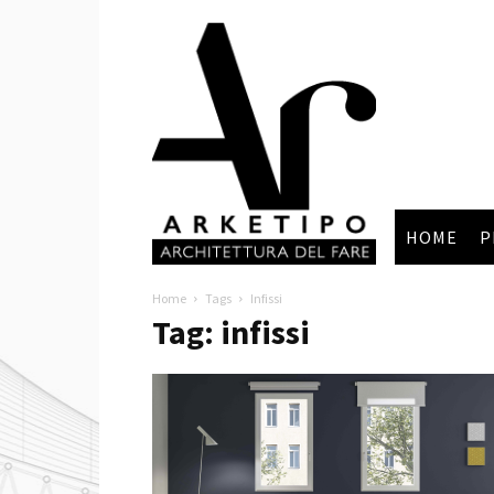
Arketipo
HOME
P
Home
Tags
Infissi
Tag: infissi