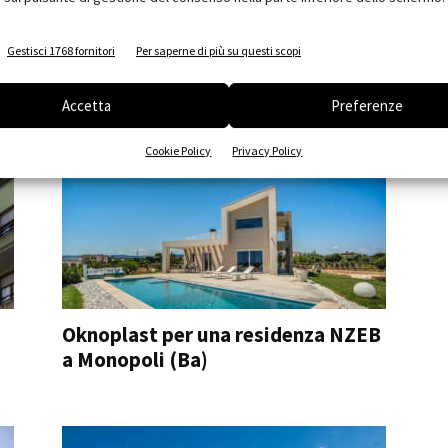
contenuto sponsorizzato
Wiśniowski presenta al mercato
Gestisci 1768 fornitori
Per saperne di più su questi scopi
italiano le finestre PRIMO e
DEVELO
Accetta
Preferenze
Cookie Policy
Privacy Policy
Oknoplast per una residenza NZEB
a Monopoli (Ba)