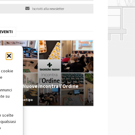
Iscriviti alla newsletter
EVENTI
i cookie
te
Tecniche Nuove incontra l’Ordine
annunci
2026
nte su
Redazione Arketipo
e scelte
qualsiasi
o