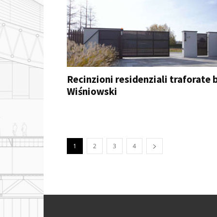
Recinzioni residenziali traforate 
Wiśniowski
1
2
3
4