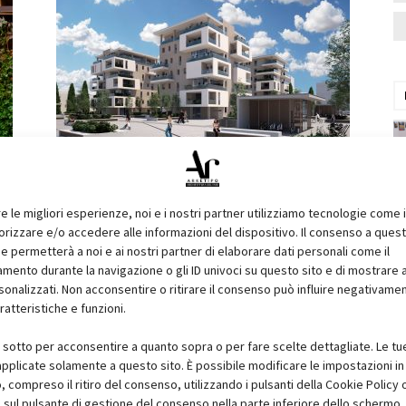
Un nuovo quartiere sostenibile nel
cuore di Modena
Redazione Arketipo
re le migliori esperienze, noi e i nostri partner utilizziamo tecnologie come 
izzare e/o accedere alle informazioni del dispositivo. Il consenso a ques
e permetterà a noi e ai nostri partner di elaborare dati personali come il
ento durante la navigazione o gli ID univoci su questo sito e di mostrare 
sonalizzati. Non acconsentire o ritirare il consenso può influire negativame
ratteristiche e funzioni.
i sotto per acconsentire a quanto sopra o per fare scelte dettagliate. Le tu
pplicate solamente a questo sito. È possibile modificare le impostazioni in 
compreso il ritiro del consenso, utilizzando i pulsanti della Cookie Policy 
 sul pulsante di gestione del consenso nella parte inferiore dello schermo.