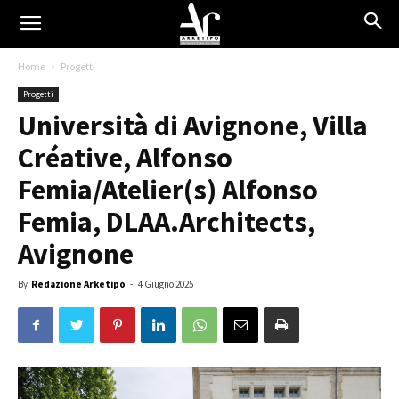
Home
Progetti
Progetti
Università di Avignone, Villa
Créative, Alfonso
Femia/Atelier(s) Alfonso
Femia, DLAA.Architects,
Avignone
By
Redazione Arketipo
-
4 Giugno 2025