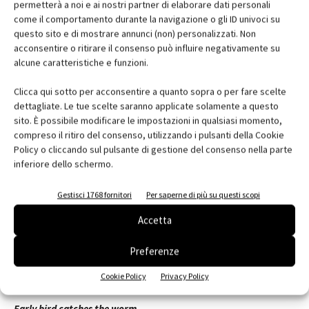
permetterà a noi e ai nostri partner di elaborare dati personali
deal
accordo, affare
come il comportamento durante la navigazione o gli ID univoci su
questo sito e di mostrare annunci (non) personalizzati. Non
trade organizations
organismi commerciali
acconsentire o ritirare il consenso può influire negativamente su
due diligence
dovuta diligenza
alcune caratteristiche e funzioni.
Clicca qui sotto per acconsentire a quanto sopra o per fare scelte
dettagliate. Le tue scelte saranno applicate solamente a questo
Termini tratti da "
Inglese per l'Architettura - English for
sito. È possibile modificare le impostazioni in qualsiasi momento,
Architecture
"
compreso il ritiro del consenso, utilizzando i pulsanti della Cookie
Policy o cliccando sul pulsante di gestione del consenso nella parte
inferiore dello schermo.
_
Scelto per voi/Slang
Frasi colloquiali inglesi, la loro traduzione letterale e il loro
Gestisci 1768 fornitori
Per saperne di più su questi scopi
significato
Accetta
Safe and sound
Preferenze
(sano e suona)
Sano e salvo
Cookie Policy
Privacy Policy
Early bird catches the worm