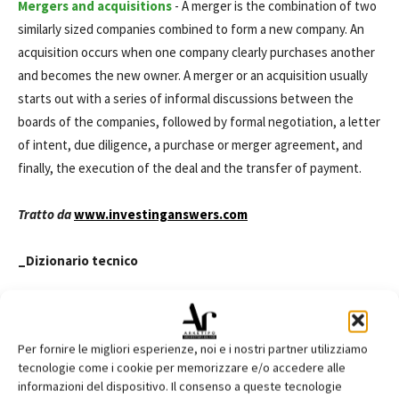
Mergers and acquisitions
- A merger is the combination of two
similarly sized companies combined to form a new company. An
acquisition occurs when one company clearly purchases another
and becomes the new owner. A merger or an acquisition usually
starts out with a series of informal discussions between the
boards of the companies, followed by formal negotiation, a letter
of intent, due diligence, a purchase or merger agreement, and
finally, the execution of the deal and the transfer of payment.
Tratto da
www.investinganswers.com
_Dizionario tecnico
merger
fusione
acquisition
acquisizione
Per fornire le migliori esperienze, noi e i nostri partner utilizziamo
board (of directors)
consiglio (di amministrazione)
tecnologie come i cookie per memorizzare e/o accedere alle
informazioni del dispositivo. Il consenso a queste tecnologie
liability
responsabilità, svantaggio