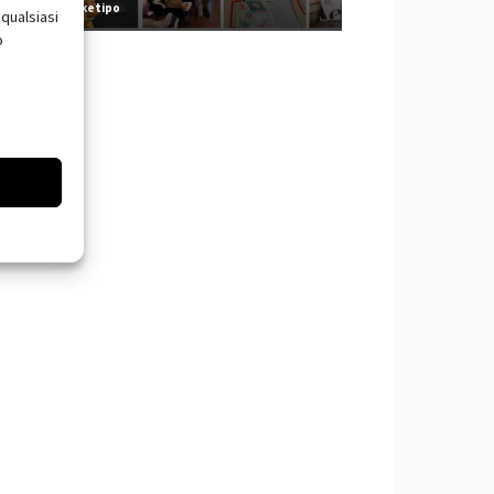
Redazione Arketipo
qualsiasi
o