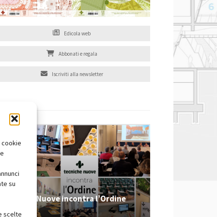
Edicola web
Abbonati e regala
Iscriviti alla newsletter
EVENTI
i cookie
te
annunci
nte su
Tecniche Nuove incontra l’Ordine
2026
e scelte