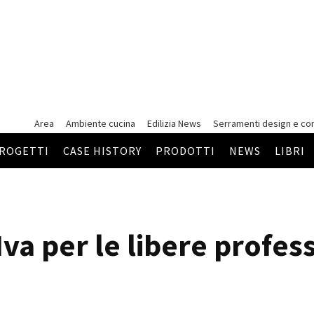
Area
Ambiente cucina
Edilizia News
Serramenti
design e co
ROGETTI
CASE HISTORY
PRODOTTI
NEWS
LIBRI
va per le libere profes