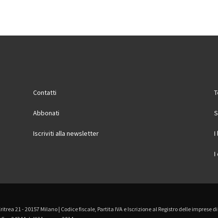
Contatti
T
Abbonati
S
Iscriviti alla newsletter
I
I
Eritrea 21 - 20157 Milano | Codice fiscale, Partita IVA e Iscrizione al Registro delle imprese