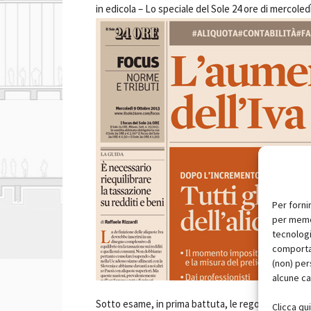
in edicola –
Lo speciale del Sole 24 ore di mercoledì 
Per forni
per memor
tecnologi
comportam
(non) per
alcune ca
Sotto esame, in prima battuta, le regole base che
Clicca qu