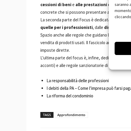
saranno a
cessioni di beni
e
alle prestazioni di servizi
co
momento, 
concrete che si possono presentare agli operatori
cliccando
La seconda parte del Focus è dedicata agli approfon
quelle per i professionisti
, dalle
disposizioni a
Spazio anche alle regole che guidano le imprese agr
vendita di prodotti usati. Il fascicolo arriva, poi, a
imposte dirette.
L'ultima parte del focus è, infine, dedicata agli a
acconti) e alle regole sanzionatorie di carattere a
La responsabilità delle professioni
I debiti della PA – Come l’impresa può farsi pag
La riforma del condominio
TAGS
Approfondimento