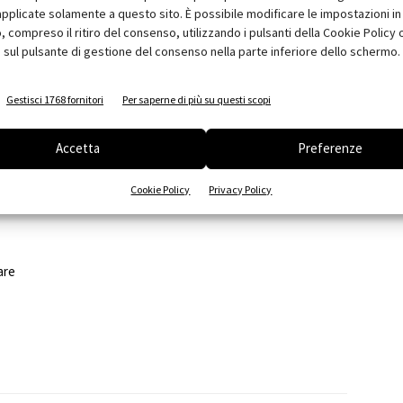
pplicate solamente a questo sito. È possibile modificare le impostazioni in 
n un gran numero di esempi che riproducono le situazioni
compreso il ritiro del consenso, utilizzando i pulsanti della Cookie Policy 
.
 sul pulsante di gestione del consenso nella parte inferiore dello schermo.
dimenti mirati: si va dalle
regole per il commercio a
pplicabili all'Iva per cassa a quelle destinate ai minimi
.
Gestisci 1768 fornitori
Per saperne di più su questi scopi
icole per arrivare, poi, a come gestire le esenzioni e la
 esaminare le interazioni fra l'aumento dell'aliquota Iva e delle
Accetta
Preferenze
dempimenti (liquidazione, dichiarazioni e pagamento degli
Cookie Policy
Privacy Policy
mministrativo e penale.
are