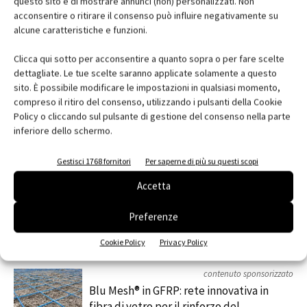
questo sito e di mostrare annunci (non) personalizzati. Non
acconsentire o ritirare il consenso può influire negativamente su
alcune caratteristiche e funzioni.
Facebook
Twitter
Pinterest
Clicca qui sotto per acconsentire a quanto sopra o per fare scelte
dettagliate. Le tue scelte saranno applicate solamente a questo
sito. È possibile modificare le impostazioni in qualsiasi momento,
compreso il ritiro del consenso, utilizzando i pulsanti della Cookie
Policy o cliccando sul pulsante di gestione del consenso nella parte
RELATED ARTICLES
MORE FROM AUTHOR
inferiore dello schermo.
MYCOMFORT TOUCH: il comando evoluto
per una gestione intuitiva del fan coil
Gestisci 1768 fornitori
Per saperne di più su questi scopi
Accetta
Automazione e sensori: la tecnologia che
Preferenze
ottimizza luce, temperatura e sicurezza
Cookie Policy
Privacy Policy
contenuto sponsorizzato
Blu Mesh® in GFRP: rete innovativa in
fibra di vetro per il rinforzo del