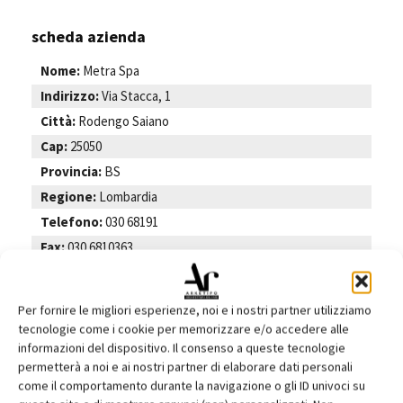
scheda azienda
Nome:
Metra Spa
Indirizzo:
Via Stacca, 1
Città:
Rodengo Saiano
Cap:
25050
Provincia:
BS
Regione:
Lombardia
Telefono:
030 68191
Fax:
030 6810363
e-mail:
servizioclienti@metra.it
Web:
www.metra.it
Per fornire le migliori esperienze, noi e i nostri partner utilizziamo
tecnologie come i cookie per memorizzare e/o accedere alle
informazioni del dispositivo. Il consenso a queste tecnologie
permetterà a noi e ai nostri partner di elaborare dati personali
TAGS
Web e Tv
come il comportamento durante la navigazione o gli ID univoci su