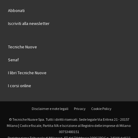
Abbonati
Iscriviti alla newsletter
Tecniche Nuove
Senaf
I libri Tecniche Nuove
I corsi online
Disclaimer e note legali
Privacy
Cookie Policy
© Tecniche Nuove Spa. Tutti i diritti riservati. Sede legale Via Eritrea 21 - 20157
Milano | Codice fiscale, Partita IVA e Iscrizione al Registro delle imprese di Milano:
00753480151
Registrazione Tribunale di Milano n. 57 del 7 febbraio 2006 | ROC n. 24344 dell'11