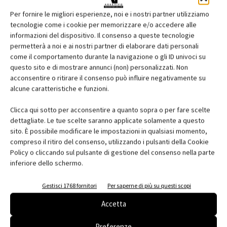
Per fornire le migliori esperienze, noi e i nostri partner utilizziamo
tecnologie come i cookie per memorizzare e/o accedere alle
informazioni del dispositivo. Il consenso a queste tecnologie
permetterà a noi e ai nostri partner di elaborare dati personali
come il comportamento durante la navigazione o gli ID univoci su
Viessmann: tre nuove soluzioni per
questo sito e di mostrare annunci (non) personalizzati. Non
l’efficienza energetica
acconsentire o ritirare il consenso può influire negativamente su
alcune caratteristiche e funzioni.
Clicca qui sotto per acconsentire a quanto sopra o per fare scelte
dettagliate. Le tue scelte saranno applicate solamente a questo
sito. È possibile modificare le impostazioni in qualsiasi momento,
compreso il ritiro del consenso, utilizzando i pulsanti della Cookie
Policy o cliccando sul pulsante di gestione del consenso nella parte
inferiore dello schermo.
Gestisci 1768 fornitori
Per saperne di più su questi scopi
Accetta
Colonnine di ricarica per auto elettriche EVE
Preferenze