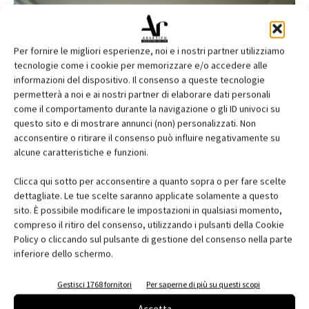
Per fornire le migliori esperienze, noi e i nostri partner utilizziamo
tecnologie come i cookie per memorizzare e/o accedere alle
informazioni del dispositivo. Il consenso a queste tecnologie
permetterà a noi e ai nostri partner di elaborare dati personali
come il comportamento durante la navigazione o gli ID univoci su
questo sito e di mostrare annunci (non) personalizzati. Non
acconsentire o ritirare il consenso può influire negativamente su
contenuto sponsorizzato
alcune caratteristiche e funzioni.
PBFinestre per una villa a Montecatini
Clicca qui sotto per acconsentire a quanto sopra o per fare scelte
firmata AMDB Architetti
dettagliate. Le tue scelte saranno applicate solamente a questo
Redazione Arketipo
sito. È possibile modificare le impostazioni in qualsiasi momento,
compreso il ritiro del consenso, utilizzando i pulsanti della Cookie
Policy o cliccando sul pulsante di gestione del consenso nella parte
inferiore dello schermo.
Gestisci 1768 fornitori
Per saperne di più su questi scopi