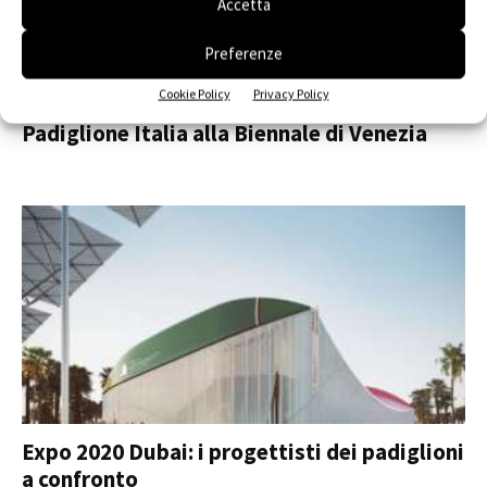
Accetta
Preferenze
Cookie Policy
Privacy Policy
Laboratorio Peccioli nel cuore del
Padiglione Italia alla Biennale di Venezia
Expo 2020 Dubai: i progettisti dei padiglioni
a confronto