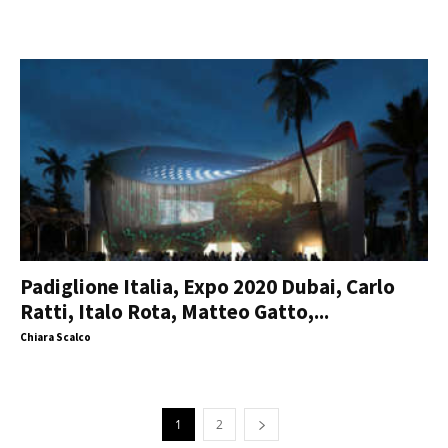
Padiglione Italia, Expo 2020 Dubai, Carlo
Ratti, Italo Rota, Matteo Gatto,...
Chiara Scalco
1
2