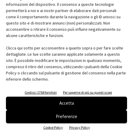
Gaia, modulo abitativo stampato in 3D –
informazioni del dispositivo. Il consenso a queste tecnologie
WASP
permetterà a noi e ai nostri partner di elaborare dati personali
come il comportamento durante la navigazione o gli ID univoci su
questo sito e di mostrare annunci (non) personalizzati. Non
acconsentire o ritirare il consenso può influire negativamente su
alcune caratteristiche e funzioni.
Clicca qui sotto per acconsentire a quanto sopra o per fare scelte
dettagliate. Le tue scelte saranno applicate solamente a questo
sito. È possibile modificare le impostazioni in qualsiasi momento,
compreso il ritiro del consenso, utilizzando i pulsanti della Cookie
Policy o cliccando sul pulsante di gestione del consenso nella parte
inferiore dello schermo.
Gestisci 1768 fornitori
Per saperne di più su questi scopi
Klimahouse 2018, un’edizione di successo
Accetta
Preferenze
Cookie Policy
Privacy Policy