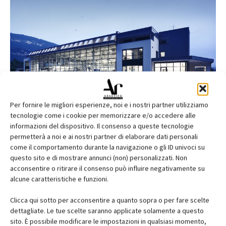
Per fornire le migliori esperienze, noi e i nostri partner utilizziamo
tecnologie come i cookie per memorizzare e/o accedere alle
informazioni del dispositivo. Il consenso a queste tecnologie
Stahlbau Pichler per la lavanderia
permetterà a noi e ai nostri partner di elaborare dati personali
ospedaliera Haas in Alto Adige
come il comportamento durante la navigazione o gli ID univoci su
questo sito e di mostrare annunci (non) personalizzati. Non
acconsentire o ritirare il consenso può influire negativamente su
alcune caratteristiche e funzioni.
Clicca qui sotto per acconsentire a quanto sopra o per fare scelte
dettagliate. Le tue scelte saranno applicate solamente a questo
sito. È possibile modificare le impostazioni in qualsiasi momento,