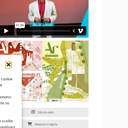
i cookie
te
annunci
nte su
Edicola web
e scelte
Abbonati e regala
qualsiasi