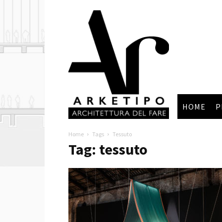
Arketipo
HOME
P
Home
Tags
Tessuto
Tag: tessuto