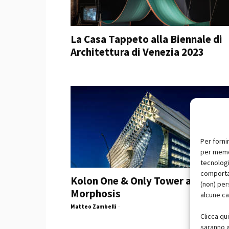
La Casa Tappeto alla Biennale di
Architettura di Venezia 2023
Per forni
per memor
tecnologi
comportam
Kolon One & Only Tower a Seoul –
(non) per
Morphosis
alcune ca
Matteo Zambelli
-
Clicca qu
saranno a