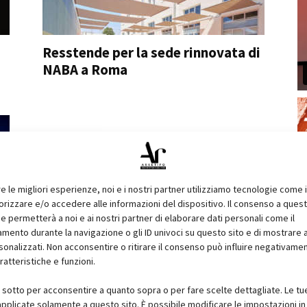
Resstende per la sede rinnovata di
NABA a Roma
re le migliori esperienze, noi e i nostri partner utilizziamo tecnologie come 
izzare e/o accedere alle informazioni del dispositivo. Il consenso a ques
e permetterà a noi e ai nostri partner di elaborare dati personali come il
ento durante la navigazione o gli ID univoci su questo sito e di mostrare 
sonalizzati. Non acconsentire o ritirare il consenso può influire negativame
ratteristiche e funzioni.
i sotto per acconsentire a quanto sopra o per fare scelte dettagliate. Le tu
pplicate solamente a questo sito. È possibile modificare le impostazioni in 