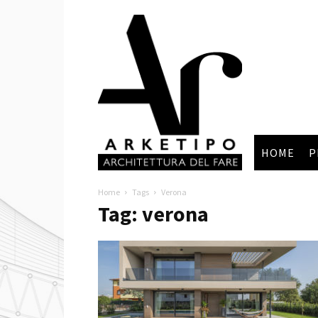
Arketipo
HOME
P
Home
Tags
Verona
Tag: verona