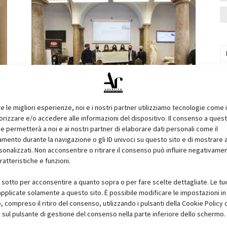
 e
Premiazione Contest GD DORIGO /
DOOR2000
re le migliori esperienze, noi e i nostri partner utilizziamo tecnologie come 
izzare e/o accedere alle informazioni del dispositivo. Il consenso a ques
e permetterà a noi e ai nostri partner di elaborare dati personali come il
ento durante la navigazione o gli ID univoci su questo sito e di mostrare 
sonalizzati. Non acconsentire o ritirare il consenso può influire negativame
ratteristiche e funzioni.
i sotto per acconsentire a quanto sopra o per fare scelte dettagliate. Le tu
pplicate solamente a questo sito. È possibile modificare le impostazioni in 
compreso il ritiro del consenso, utilizzando i pulsanti della Cookie Policy 
 sul pulsante di gestione del consenso nella parte inferiore dello schermo.