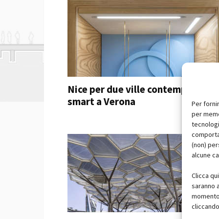
Nice per due ville contemporanee
smart a Verona
Per forni
per memor
tecnologi
comportam
(non) per
alcune ca
Clicca qu
saranno a
momento, 
cliccando