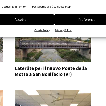
Performance iN Lighting per la
Gestisci 1768 fornitori
Per saperne di più su questi scopi
Chiesa San Giorgio in Braida a...
Accetta
Preferenze
Cookie Policy
Privacy Policy
Laterlite per il nuovo Ponte della
Motta a San Bonifacio (Vr)