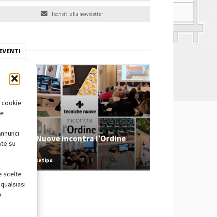
Iscriviti alla newsletter
EVENTI
i cookie
te
annunci
Tecniche Nuove incontra l’Ordine
nte su
2026
Redazione Arketipo
e scelte
qualsiasi
o