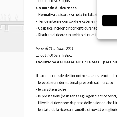
11.00 13.00 Sala Tiglio1
Un mondo di sicurezza
- Normativa e sicurezza nella installazione e anco
- Tende interne con corde e catene nuova frontier
- Casistica incidenti ricorrenti durante le installazi
- Risultati di ricerca in ambito di nuovi sistemi di s
Venerdì 21 ottobre 2011
15.00 17.00 Sala Tiglio1
Evoluzione dei materiali: fibre tessili per l
Il nucleo centrale dell'incontro sarà sostenuto da
- le evoluzioni dei materiali presenti sul mercato
- le caratteristiche
- le prestazioni (resistenza agli agenti atmosferici, 
- il livello di ricezione da parte delle aziende che li
- lo stato della ricerca in ambito di novità e migliori