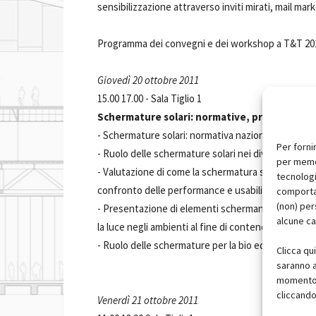
sensibilizzazione attraverso inviti mirati, mail mar
Programma dei convegni e dei workshop a T&T 20
Giovedì 20 ottobre 2011
15.00 17.00 - Sala Tiglio 1
Schermature solari: normative, protocolli e 
- Schermature solari: normativa nazionale e region
Per forni
- Ruolo delle schermature solari nei diversi protoco
per memor
- Valutazione di come la schermatura sia considera
tecnologi
confronto delle performance e usabilità dei due sof
comportam
(non) per
- Presentazione di elementi schermanti mobili o f
alcune ca
la luce negli ambienti al fine di contenere l'impieg
- Ruolo delle schermature per la bio edilizia.
Clicca qu
saranno a
momento, 
cliccando
Venerdì 21 ottobre 2011