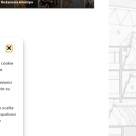
Redazione Arketipo
i cookie
te
annunci
nte su
e scelte
qualsiasi
o