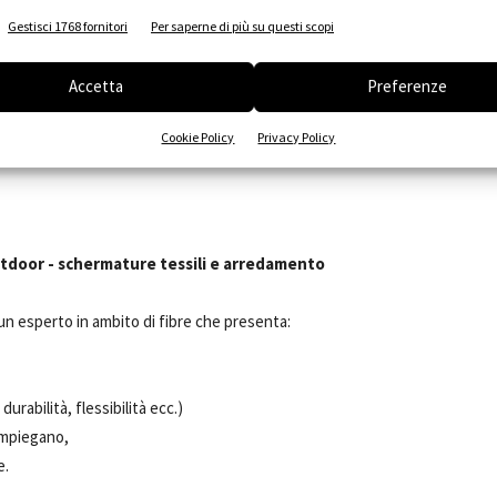
Gestisci 1768 fornitori
Per saperne di più su questi scopi
raggio delle schermature solari esterne;
Accetta
Preferenze
a della sicurezza;
oni;
Cookie Policy
Privacy Policy
icurezza.
'outdoor - schermature tessili e arredamento
 un esperto in ambito di fibre che presenta:
durabilità, flessibilità ecc.)
 impiegano,
e.