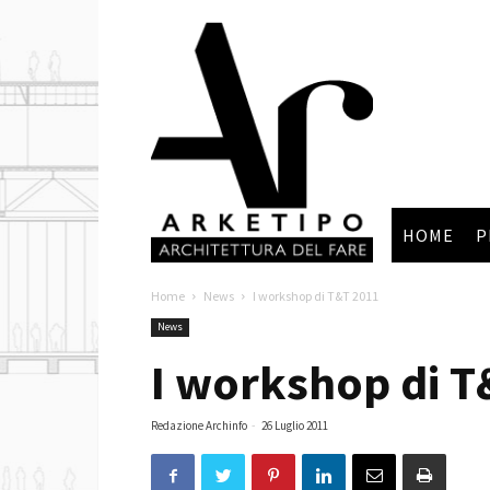
Arketipo
HOME
P
Home
News
I workshop di T&T 2011
News
I workshop di T
Redazione Archinfo
-
26 Luglio 2011