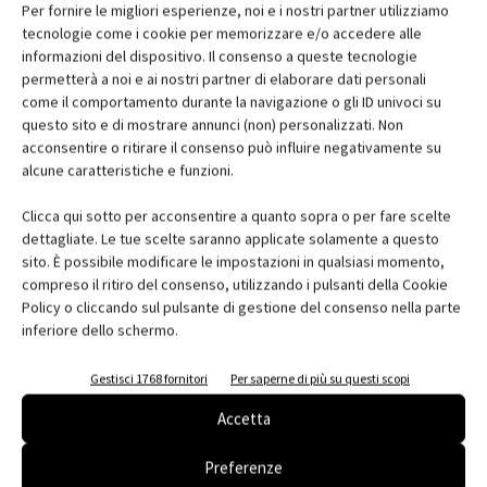
Per fornire le migliori esperienze, noi e i nostri partner utilizziamo
tecnologie come i cookie per memorizzare e/o accedere alle
Havre 77 a Città del Messico – Francisco
informazioni del dispositivo. Il consenso a queste tecnologie
Pardo Arquitecto &...
permetterà a noi e ai nostri partner di elaborare dati personali
come il comportamento durante la navigazione o gli ID univoci su
questo sito e di mostrare annunci (non) personalizzati. Non
acconsentire o ritirare il consenso può influire negativamente su
alcune caratteristiche e funzioni.
Clicca qui sotto per acconsentire a quanto sopra o per fare scelte
dettagliate. Le tue scelte saranno applicate solamente a questo
sito. È possibile modificare le impostazioni in qualsiasi momento,
compreso il ritiro del consenso, utilizzando i pulsanti della Cookie
Policy o cliccando sul pulsante di gestione del consenso nella parte
inferiore dello schermo.
Gestisci 1768 fornitori
Per saperne di più su questi scopi
BBVA Bancomer Tower a Mexico City –
LegoRogers
Accetta
Preferenze