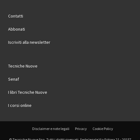
Contatti
Abbonati
Iscriviti alla newsletter
Tecniche Nuove
Senaf
I libri Tecniche Nuove
I corsi online
Disclaimer e note legali
Privacy
Cookie Policy
© Tecniche Nuove Spa. Tutti i diritti riservati. Sede legale Via Eritrea 21 - 20157