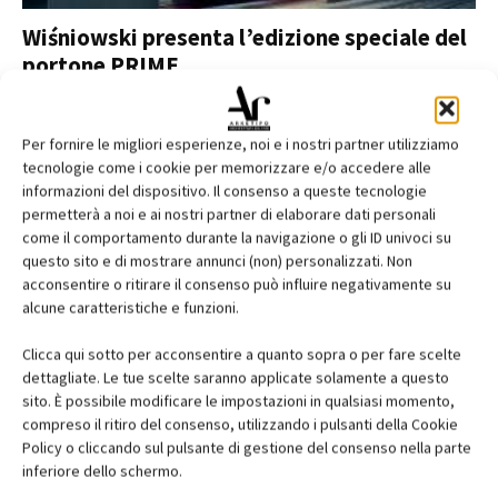
Wiśniowski presenta l’edizione speciale del
portone PRIME
Chiara Scalco
Per fornire le migliori esperienze, noi e i nostri partner utilizziamo
tecnologie come i cookie per memorizzare e/o accedere alle
informazioni del dispositivo. Il consenso a queste tecnologie
permetterà a noi e ai nostri partner di elaborare dati personali
come il comportamento durante la navigazione o gli ID univoci su
questo sito e di mostrare annunci (non) personalizzati. Non
acconsentire o ritirare il consenso può influire negativamente su
alcune caratteristiche e funzioni.
Clicca qui sotto per acconsentire a quanto sopra o per fare scelte
dettagliate. Le tue scelte saranno applicate solamente a questo
Nuovi portoni sezionali della linea UniPro
sito. È possibile modificare le impostazioni in qualsiasi momento,
by WIŚNIOWSKI
compreso il ritiro del consenso, utilizzando i pulsanti della Cookie
Policy o cliccando sul pulsante di gestione del consenso nella parte
inferiore dello schermo.