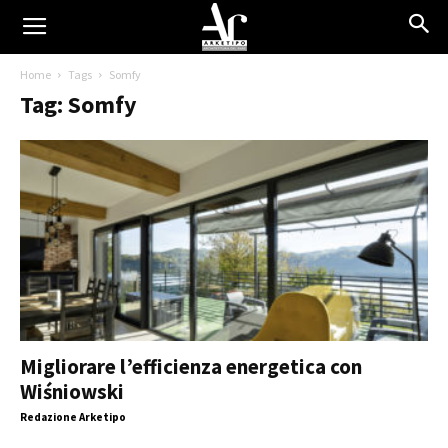
Home
Tags
Somfy
Tag: Somfy
Migliorare l’efficienza energetica con
Wiśniowski
Redazione Arketipo