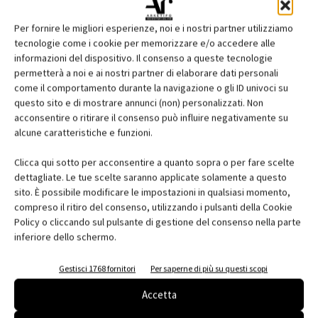
Per fornire le migliori esperienze, noi e i nostri partner utilizziamo
tecnologie come i cookie per memorizzare e/o accedere alle
informazioni del dispositivo. Il consenso a queste tecnologie
permetterà a noi e ai nostri partner di elaborare dati personali
come il comportamento durante la navigazione o gli ID univoci su
questo sito e di mostrare annunci (non) personalizzati. Non
acconsentire o ritirare il consenso può influire negativamente su
Asilo nido Babylife a Milano Citylife –
alcune caratteristiche e funzioni.
O2Arch
Clicca qui sotto per acconsentire a quanto sopra o per fare scelte
Chiara Scalco
dettagliate. Le tue scelte saranno applicate solamente a questo
sito. È possibile modificare le impostazioni in qualsiasi momento,
compreso il ritiro del consenso, utilizzando i pulsanti della Cookie
Policy o cliccando sul pulsante di gestione del consenso nella parte
inferiore dello schermo.
Gestisci 1768 fornitori
Per saperne di più su questi scopi
Accetta