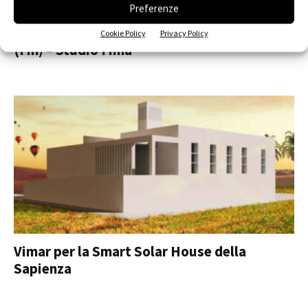
Preferenze
Recupero Area ex Fim a Porto Sant’Elpidio
Cookie Policy
Privacy Policy
(Fm) – Studio Fima
Vimar per la Smart Solar House della
Sapienza